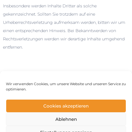
Insbesondere werden Inhalte Dritter als solche
gekennzeichnet. Sollten Sie trotzdem auf eine
Urheberrechtsverletzung aufmerksam werden, bitten wir um
einen entsprechenden Hinweis. Bei Bekanntwerden von
Rechtsverletzungen werden wir derartige Inhalte umgehend
entfernen.
Freie Rednerin Alisa Reineking (IHK)
Telefon/WhatsApp:
0152 2101 6585
Wir verwenden Cookies, um unsere Website und unseren Service zu
optimieren.
E-Mail:
kontakt@alisareineking.de
Website:
www.alisareineking.de
Cookies akzeptieren
Instagram:
freie.rednerin.alisa
Ablehnen
Impressum