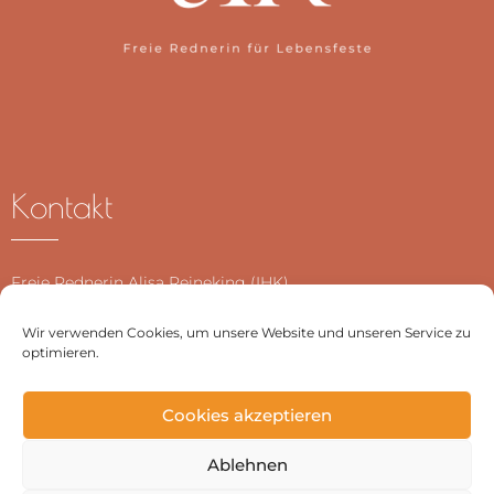
Kontakt
Freie Rednerin Alisa Reineking (IHK)
Wir verwenden Cookies, um unsere Website und unseren Service zu
Telefon:
0152 2101 6585
optimieren.
E-Mail:
kontakt@alisareineking.de
Website:
www.alisareineking.de
Cookies akzeptieren
Ablehnen