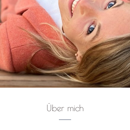
"WER SAGT, DASS MEINE
Über mich
TRÄUME TRÄUME BLEIBEN
MÜSSEN?"
Arielle